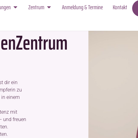
tungen
Zentrum
Anmeldung & Termine
Kontakt
menZentrum
 dir ein
ämpferin zu
 in einem
tenz mit
 – und freuen
ten.
ten.